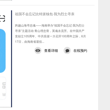
祖国不会忘记比特派钱包·我为烈士寻亲
跨越山海寻忠魂——海南举办“祖国不会忘记·我为烈士
寻亲”主题活动 青山埋忠骨，英魂永流芳。在中国共产
党创立105周年、中共琼崖一大召开100周年之际，6月
17日，由海南省退役...
查看详细
在线预约