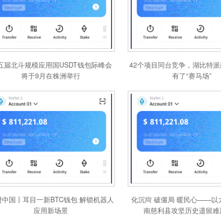
五届北斗规模应用国USDT钱包际峰会
42个项目同台竞争，湖比特
将于9月在株洲举行
有了“赛马场”
进中国丨耳目一新BTC钱包 解锁机器人
化沉疴 破僵局 暖民心——以
应用新场景
南慈利县攻坚历史遗留难