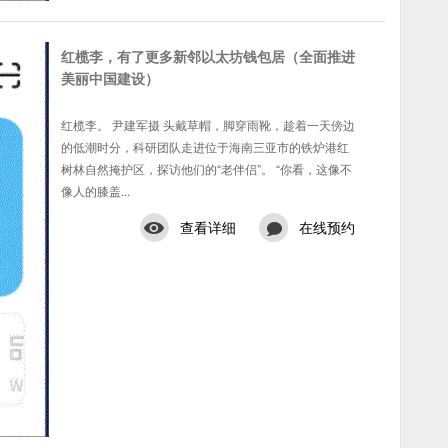
红榄李，有了更多新邻以太坊钱包居（全面推进
美丽中国建设）
红榄李。 尹建军摄 头戴草帽，脚穿雨靴，趁着一天傍边
的低潮时分，科研团队走进位于海南三亚市的铁炉港红
树林自然掩护区，探访他们的“老伴侣”。 “你看，这像不
像人的膝盖...
查看详细
在线预约