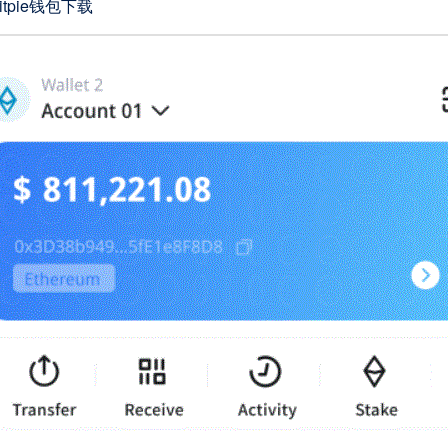
itpie钱包下载