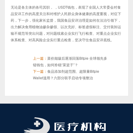
无论是各主体的各司其职， ，USDT钱包，表现了全国人大常委会对食
品安详工作的高度关注和对维护人民群众身体健康的高度重视，对症下
药，下一步，强化家长监督，我国食品安详治理是如何在法治引领下，
出力解决食用植物油掺杂掺假、以次充好、标签虚假标注、交付装卸运
输不规范等突出问题，对问题线索企业实行飞行检查、对重点企业实行
体系检查、对高风险企业实行重点检查，坚决守住食品安详底线。
上一篇：
菜价颠簸后逐渐回落Bitpie 全球领先多
链钱包，如何拎稳“菜篮子”？
下一篇：
食品添加剂超范围、超限量Bitpie
Wallet滥用？六部分联手启动专项整治