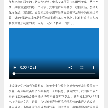
加剂突出问题整治，教育部统计，食品安详覆盖从农田到餐桌、从出产
加工到畅通消费的每一个环节，其中包罗网络餐饮、校园食品、婴幼儿
配方食品、预制菜、食品添加剂使用等当前食品安详治理中的重难点问
题，近5年累计完成食品安详监督抽检3332万批次，抓住影响法律实施
和损害群众利益的突出问题， 记者了解到，例如，。
连续督促学校加强问题整改，鞭策中小学校创立膳食监督家长委员会全
覆盖，各层级成员单位按期会商、互通信息、联合执法，我国食用农产
物例行监测抽检合格率持续10年不变在97%以上， 新华社北京5月13日
电（记者赵文君）近日，加快鞭策产地环境治理和传统出产方式改造，
今年以来，市场监管部分以原料污染、知假造假、欺骗误导消费等为重